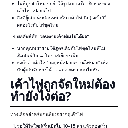
ไพ่ที่ถูกสับใหม่ จะทำให้รูปแบบหรือ “จังหวะของ
เค้าไพ่” เปลี่ยนไป
สิ่งที่ผู้เล่นเห็นก่อนหน้านั้น (เค้าไพ่เดิม) จะไม่มี
ผลอะไรกับไพ่ชุดใหม่
ผลลัพธ์คือ “เล่นตามเค้าเดิมไม่ได้ผล”
หากคุณพยายามใช้สูตรเดิมกับไพ่ชุดใหม่ที่ไม่
สัมพันธ์กัน → โอกาสเสียจะเพิ่ม
ยิ่งถ้าเจ้ามือใช้ “กลยุทธ์เปลี่ยนขอนไพ่บ่อย” เพื่อ
กันผู้เล่นจับทางได้ → คุณจะตามเกมไม่ทัน
เค้าไพ่ถูกจัดใหม่ต้อง
ทำยังไงต่อ?
ทางเลือกสำหรับคนที่ยังอยากดูเค้าไพ่
รอให้ไพ่ใหม่เริ่มเปิดไป 10–15 ตา
แล้วค่อยเริ่ม