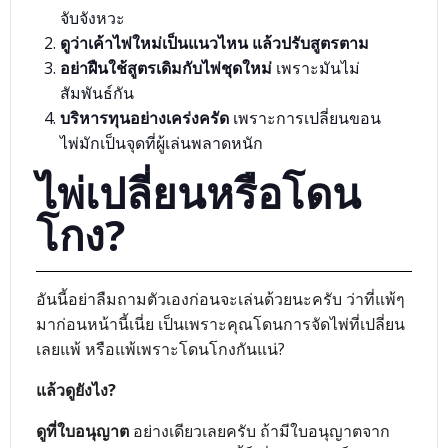
จับจังหวะ
ดูว่าเค้าไพ่ใหม่เป็นแนวไหน แล้วปรับสูตรตาม
อย่าฝืนใช้สูตรเดิมกับไพ่ชุดใหม่
เพราะมันไม่
สัมพันธ์กัน
บริหารทุนอย่างเคร่งครัด
เพราะการเปลี่ยนขอน
ไพ่มักเป็นจุดที่ผู้เล่นพลาดหนัก
ไพ่เปลี่ยนหรือโดน
โกง?
อันนี้อย่าลืมถามตัวเองก่อนจะเล่นด้วยนะครับ ว่าที่แพ้ๆ
มาก่อนหน้านี้เนี่ย เป็นเพราะคุณโดนการจัดไพ่ที่เปลี่ยน
เลยแพ้ หรือแพ้เพราะโดนโกงกันแน่?
แล้วดูยังไง?
ดูที่ใบอนุญาต
อย่างเดียวเลยครับ ถ้ามีใบอนุญาตจาก