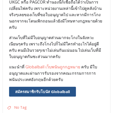
UKGC หรือ PAGCOR ทำนองนี้ก็เชื่อถือได้ว่าเป็นการ
เปลี่ยนไพ่ครับ เพราะหน่วยงานเหล่านี้เข้าไปดูหลังบ้าน
จริงๆเลยของเว็บที่ขอใบอนุญาตไป และหากมีการโกง
นอกจากจะโดนเพิกถอนแล้วยังมีโทษทางกฎหมายด้วย
ครับ
ส่วนเว็บที่ไม่มีใบอนุญาตส่วนมากจะโกงในจังหวะ
เนียนๆครับ เพราะถึงโกงไปก็ไม่มีใครทำอะไรได้อยู่ดี
ครับ คนมีเงินรวยๆเขาไม่เล่นกันแน่นอน ไปเล่นเว็บที่มี
ใบอนุญาตกันซะส่วนมากครับ
แนะนำที่
Globalball เว็บพนันถูกกฎหมาย
ครับ มีใบ
อนุญาตและผ่านการรับรองจากคณะกรรมการการ
พนันประเทศอังกฤษอีกด้วยครับ
สมัครสมาชิกรับโบนัส Globalball
No Tag