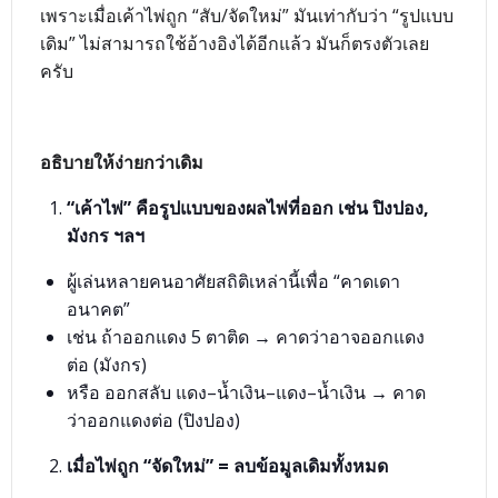
เพราะเมื่อเค้าไพ่ถูก “สับ/จัดใหม่” มันเท่ากับว่า “รูปแบบ
เดิม” ไม่สามารถใช้อ้างอิงได้อีกแล้ว มันก็ตรงตัวเลย
ครับ
อธิบายให้ง่ายกว่าเดิม
“เค้าไพ่” คือรูปแบบของผลไพ่ที่ออก เช่น ปิงปอง,
มังกร ฯลฯ
ผู้เล่นหลายคนอาศัยสถิติเหล่านี้เพื่อ “คาดเดา
อนาคต”
เช่น ถ้าออกแดง 5 ตาติด → คาดว่าอาจออกแดง
ต่อ (มังกร)
หรือ ออกสลับ แดง–น้ำเงิน–แดง–น้ำเงิน → คาด
ว่าออกแดงต่อ (ปิงปอง)
เมื่อไพ่ถูก “จัดใหม่” = ลบข้อมูลเดิมทั้งหมด